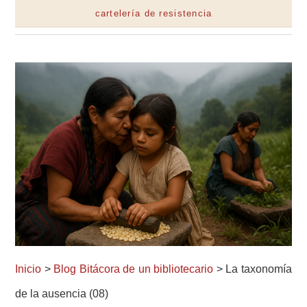
cartelería de resistencia
Inicio
>
Blog Bitácora de un bibliotecario
> La taxonomía
de la ausencia (08)